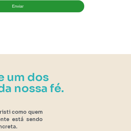
Enviar
de um dos
da nossa fé.
hristi como quem
ente está sendo
ncreta.