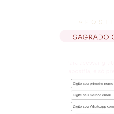
APOST
SAGRADO 
Para acessar grat
apostila, é só p