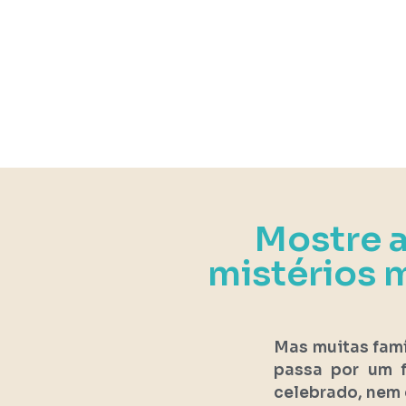
Mostre a
mistérios m
Mas muitas famí
passa por um f
celebrado, nem c