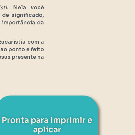
isti.
Nela você
de significado,
 importância da
Eucaristia com a
 ao ponto e feito
esus presente na
Pronta para imprimir e
aplicar