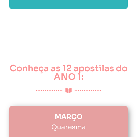
Conheça as 12 apostilas do
ANO 1:
MARÇO
Quaresma