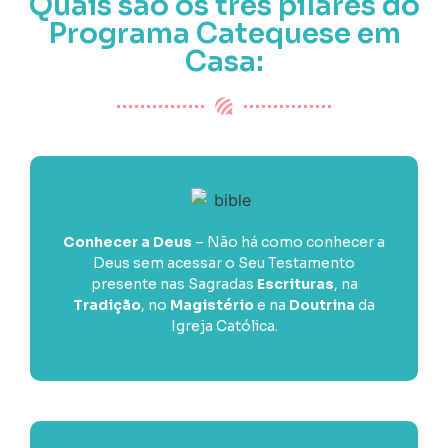
Quais são os três pilares do
Programa Catequese em
Casa:
Conhecer a Deus
– Não há como conhecer a
Deus sem acessar o Seu Testamento
presente nas Sagradas
Escrituras
, na
Tradição
, no
Magistério
e na
Doutrina
da
Igreja Católica.