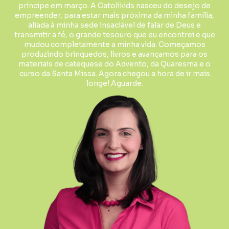
príncipe em março. A Catolikids nasceu do desejo de
empreender, para estar mais próxima da minha família,
aliada à minha sede insaciável de falar de Deus e
transmitir a fé, o grande tesouro que eu encontrei e que
mudou completamente a minha vida. Começamos
produzindo brinquedos, livros e avançamos para os
materiais de catequese do Advento, da Quaresma e o
curso da Santa Missa. Agora chegou a hora de ir mais
longe! Aguarde.